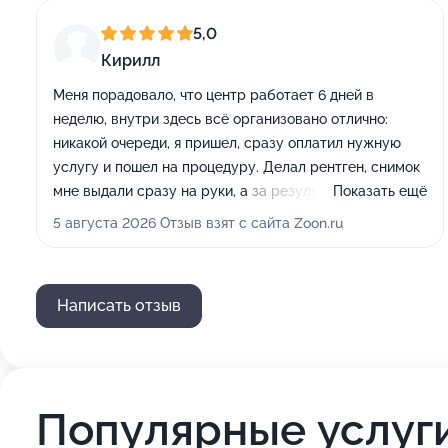
5,0
Кирилл
Меня порадовало, что центр работает 6 дней в
неделю, внутри здесь всё организовано отлично:
никакой очереди, я пришел, сразу оплатил нужную
услугу и пошел на процедуру. Делал рентген, снимок
мне выдали сразу на руки, а за результатом и
Показать ещё
описанием я приехал позже - в бумажном виде всё
5 августа 2026 Отзыв взят с сайта Zoon.ru
отдали за пару минут. Работа доктора и
администраторов мне понравилась: я пришел, сделал,
забрал выписку и ушел, это лучше, чем ходить в
Написать отзыв
бесплатные поликлиники.
Популярные услуг