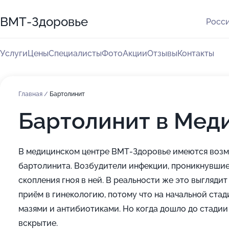
ВМТ-Здоровье
Росси
Услуги
Цены
Специалисты
Фото
Акции
Отзывы
Контакты
Главная
/
Бартолинит
Бартолинит в Мед
В медицинском центре ВМТ-Здоровье имеются возмо
бартолинита. Возбудители инфекции, проникнувшие 
скопления гноя в ней. В реальности же это выглядит
приём в гинекологию, потому что на начальной ста
мазями и антибиотиками. Но когда дошло до стадии 
вскрытие.