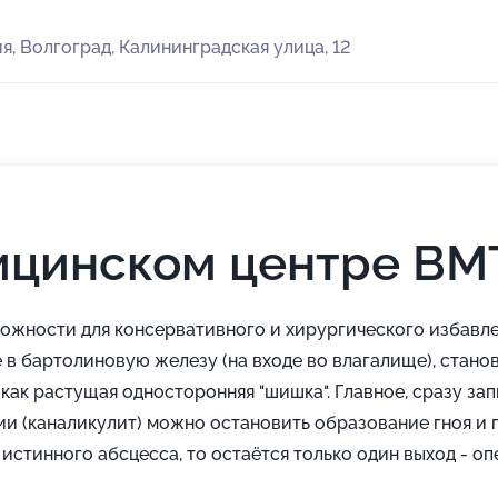
я, Волгоград, Калининградская улица, 12
ицинском центре ВМ
жности для консервативного и хирургического избавле
в бартолиновую железу (на входе во влагалище), стано
 как растущая односторонняя "шишка". Главное, сразу за
дии (каналикулит) можно остановить образование гноя и 
истинного абсцесса, то остаётся только один выход - о