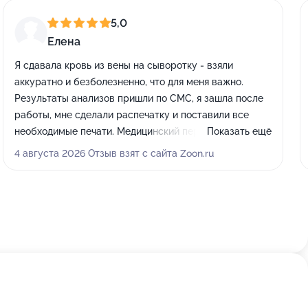
5,0
Елена
Я сдавала кровь из вены на сыворотку - взяли
аккуратно и безболезненно, что для меня важно.
Результаты анализов пришли по СМС, я зашла после
работы, мне сделали распечатку и поставили все
необходимые печати. Медицинский персонал здесь
Показать ещё
очень культурный, в регистратуре всегда хорошо
4 августа 2026 Отзыв взят с сайта Zoon.ru
относятся, всё без очереди.