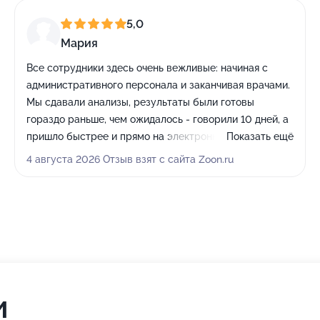
5,0
Мария
Все сотрудники здесь очень вежливые: начиная с
административного персонала и заканчивая врачами.
Мы сдавали анализы, результаты были готовы
гораздо раньше, чем ожидалось - говорили 10 дней, а
пришло быстрее и прямо на электронную почту. Для
Показать ещё
меня в работе медицинского персонала всегда важна
4 августа 2026 Отзыв взят с сайта Zoon.ru
компетентность, причём не только в узкой
специализации врача, но и в смежных вопросах. Мои
родственники и знакомые тоже сюда ходят и
рекомендуют центр друг другу, цены здесь очень
радуют и располагают.
и